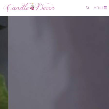
MENU
Coșul meu
0