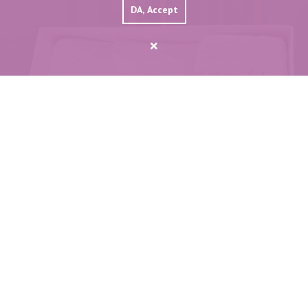
DA, Accept
Trusou Brodat Model 1
Preț: 220.00 LEI