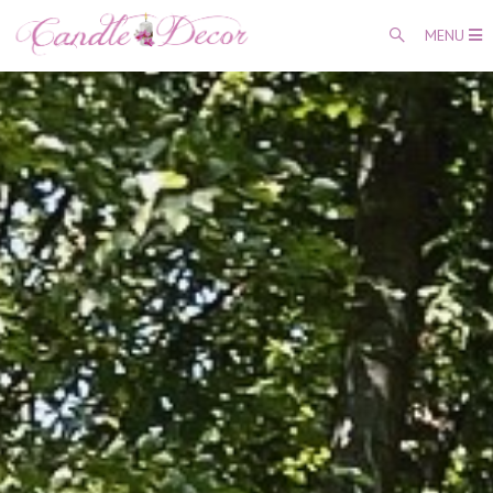
MENU
Coșul meu
0