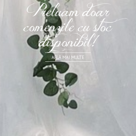
Preluam doar
comenzile cu stoc
disponibil!
AFLĂ MAI MULTE