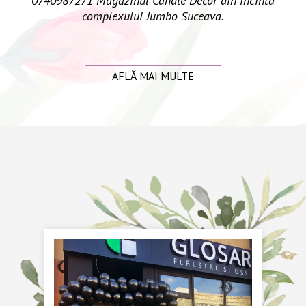
0740987271 Magazinul Candle Decor din incinta
complexului Jumbo Suceava.
AFLĂ MAI MULTE